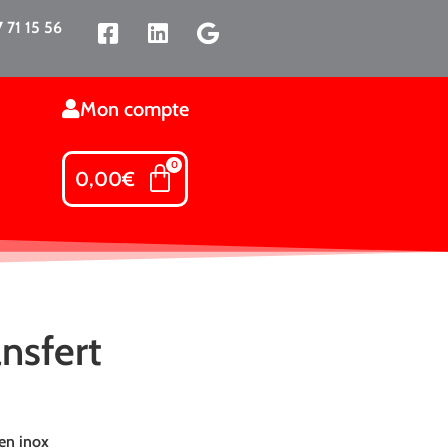
 71 15 56
Mon compte
0,00
€
ansfert
 en inox