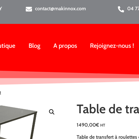
Y
contact@makinnox.com
04 77
utique
Blog
A propos
Rejoignez-nous !
t
Table de tr
1490,00
€
HT
Table de transfert à roulettes